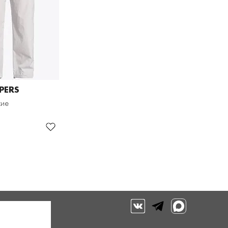
PERS
кие