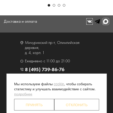
Доставка и оплата
Мичуринский пр-т, Олимпийская
деревня,
д. 4, корп. 1
Ежедневно с 11.00 до 21.00
8 (495) 739-86-76
О компании
Услуги
Мы используем файлы
cookie
, чтобы собирать
статистику и улучшать взаимодействие с сайтом.
Контакты и схема проезда
Наши преимущества
подробнее
Программа лояльности
Новости и акции
Партнерские программы
Конфиденциальность
ПРИНЯТЬ
ОТКЛОНИТЬ
Акционерам