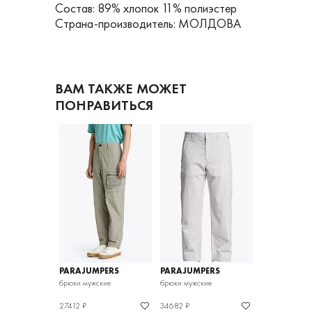
Состав: 89% хлопок 11% полиэстер
Страна-производитель: МОЛДОВА
ВАМ ТАКЖЕ МОЖЕТ
ПОНРАВИТЬСЯ
PERS
PARAJUMPERS
PARAJUMPERS
PARAJUMPE
кие
брюки мужские
брюки мужские
брюки мужски
27412 ₽
34682 ₽
33266 ₽