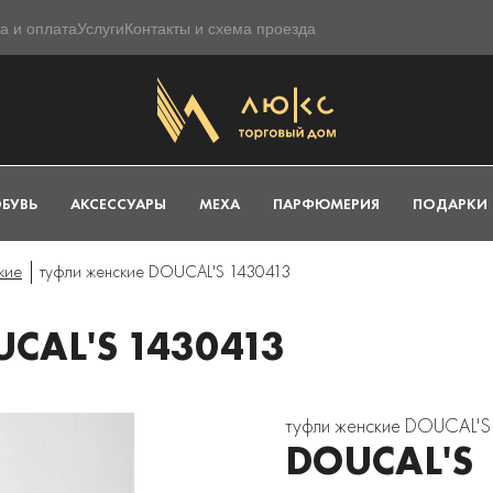
а и оплата
Услуги
Контакты и схема проезда
БУВЬ
АКСЕССУАРЫ
МЕХА
ПАРФЮМЕРИЯ
ПОДАРКИ
кие
туфли женские DOUCAL'S 1430413
CAL'S 1430413
туфли женские DOUCAL'S
DOUCAL'S