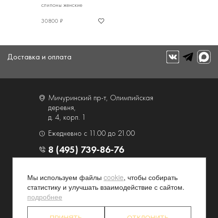
слипоны женские
30800 ₽
Доставка и оплата
Мичуринский пр-т, Олимпийская
деревня,
д. 4, корп. 1
Ежедневно с 11.00 до 21.00
8 (495) 739-86-76
О компании
Услуги
Мы используем файлы
cookie
, чтобы собирать
статистику и улучшать взаимодействие с сайтом.
Контакты и схема проезда
Наши преимущества
подробнее
Программа лояльности
Новости и акции
Партнерские программы
Конфиденциальность
ПРИНЯТЬ
ОТКЛОНИТЬ