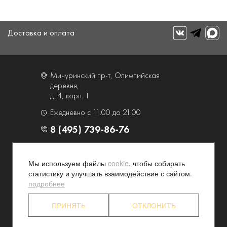
Доставка и оплата
Мичуринский пр-т, Олимпийская
деревня,
д. 4, корп. 1
Ежедневно с 11.00 до 21.00
8 (495) 739-86-76
О компании
Услуги
Мы используем файлы
cookie
, чтобы собирать
Контакты и схема проезда
Наши преимущества
статистику и улучшать взаимодействие с сайтом.
Программа лояльности
Новости и акции
подробнее
Партнерские программы
Конфиденциальность
ПРИНЯТЬ
ОТКЛОНИТЬ
Акционерам
Торговый дом "Люкс" 2026. Все права защищены