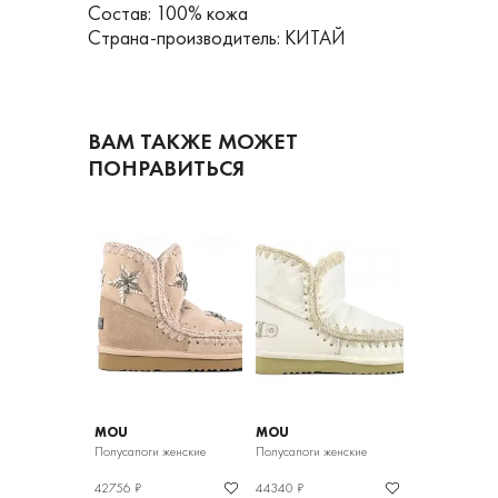
Состав: 100% кожа
Страна-производитель: КИТАЙ
ВАМ ТАКЖЕ МОЖЕТ
ПОНРАВИТЬСЯ
MOU
MOU
MOU
 женские
Полусапоги женские
Полусапоги женские
Полусапоги же
42756 ₽
44340 ₽
34838 ₽