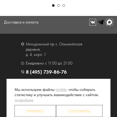
Доставка и оплата
Мичуринский пр-т, Олимпийская
деревня,
д. 4, корп. 1
Ежедневно с 11.00 до 21.00
8 (495) 739-86-76
О компании
Услуги
Мы используем файлы
cookie
, чтобы собирать
Контакты и схема проезда
Наши преимущества
статистику и улучшать взаимодействие с сайтом.
Программа лояльности
Новости и акции
подробнее
Партнерские программы
Конфиденциальность
ПРИНЯТЬ
ОТКЛОНИТЬ
Акционерам