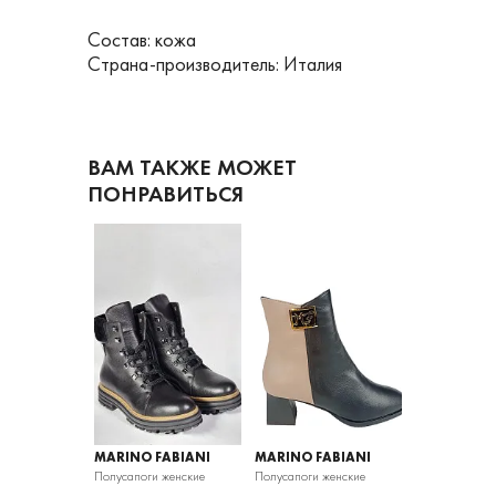
Состав: кожа
Страна-производитель: Италия
ВАМ ТАКЖЕ МОЖЕТ
ПОНРАВИТЬСЯ
ABIANI
MARINO FABIANI
MARINO FABIANI
MARINO FA
 женские
Полусапоги женские
Полусапоги женские
Полусапоги же