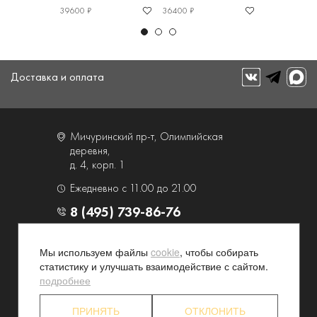
39600 ₽
36400 ₽
39600 ₽
Доставка и оплата
Мичуринский пр-т, Олимпийская
деревня,
д. 4, корп. 1
Ежедневно с 11.00 до 21.00
8 (495) 739-86-76
О компании
Услуги
Мы используем файлы
cookie
, чтобы собирать
статистику и улучшать взаимодействие с сайтом.
Контакты и схема проезда
Наши преимущества
подробнее
Программа лояльности
Новости и акции
Партнерские программы
Конфиденциальность
ПРИНЯТЬ
ОТКЛОНИТЬ