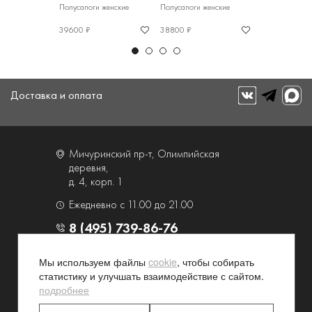
 женские
Полусапоги женские
Полусапоги женские
Полусапоги же
39600 ₽
38800 ₽
48500 ₽
Доставка и оплата
Мичуринский пр-т, Олимпийская
деревня,
д. 4, корп. 1
Ежедневно с 11.00 до 21.00
8 (495) 739-86-76
Мы используем файлы
cookie
, чтобы собирать
О компании
Услуги
статистику и улучшать взаимодействие с сайтом.
Контакты и схема проезда
Наши преимущества
подробнее
Программа лояльности
Новости и акции