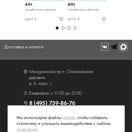
AGL
AGL
AGL
и женские
полуботинки женские
полуботинки женские
полуботинки ж
42411 ₽
49101 ₽
44602 ₽
Доставка и оплата
Мичуринский пр-т, Олимпийская
деревня,
д. 4, корп. 1
Ежедневно с 11.00 до 21.00
8 (495) 739-86-76
Мы используем файлы
cookie
, чтобы собирать
О компании
Услуги
статистику и улучшать взаимодействие с сайтом.
Контакты и схема проезда
Наши преимущества
подробнее