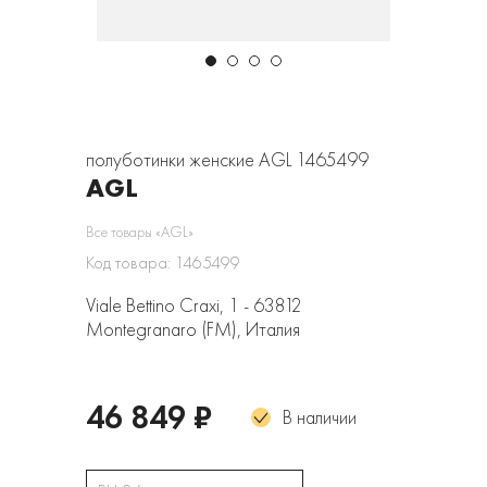
полуботинки женские AGL 1465499
AGL
Все товары «AGL»
Код товара: 1465499
Viale Bettino Craxi, 1 - 63812
Montegranaro (FM), Италия
46 849 ₽
В наличии