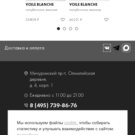
ANCHE
VOILE BLANCHE
VOILE BLANCHE
VOILE BLAN
и женские
полуботинки женские
полуботинки женские
полуботинки ж
36808 ₽
46221 ₽
41744 ₽
Доставка и оплата
Мичуринский пр-т, Олимпийская
деревня,
д. 4, корп. 1
Ежедневно с 11.00 до 21.00
8 (495) 739-86-76
О компании
Услуги
Мы используем файлы
cookie
, чтобы собирать
статистику и улучшать взаимодействие с сайтом.
Контакты и схема проезда
Наши преимущества
подробнее