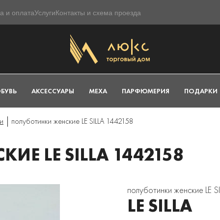
а и оплата
Услуги
Контакты и схема проезда
БУВЬ
АКСЕССУАРЫ
МЕХА
ПАРФЮМЕРИЯ
ПОДАРКИ
и
полуботинки женские LE SILLA 1442158
Е LE SILLA 1442158
полуботинки женские LE S
LE SILLA