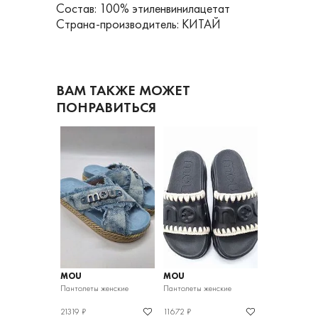
Состав: 100% этиленвинилацетат
Страна-производитель: КИТАЙ
ВАМ ТАКЖЕ МОЖЕТ
ПОНРАВИТЬСЯ
MOU
MOU
MOU
женские
Пантолеты женские
Пантолеты женские
Пантолеты же
21319 ₽
11672 ₽
21319 ₽