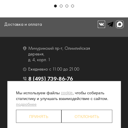
Доставка и оплата
Мичуринский пр-т, Олимпийская
деревня,
д. 4, корп. 1
Ежедневно с 11.00 до 21.00
8 (495) 739-86-76
Мы используем файлы
cookie
, чтобы собирать
О компании
Услуги
статистику и улучшать взаимодействие с сайтом.
Контакты и схема проезда
Наши преимущества
подробнее
Программа лояльности
Новости и акции
ПРИНЯТЬ
ОТКЛОНИТЬ
Партнерские программы
Конфиденциальность
Акционерам