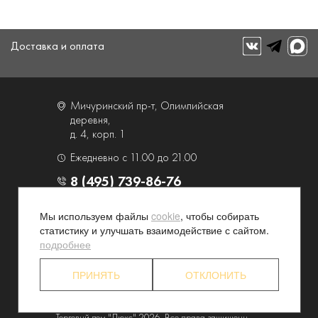
Доставка и оплата
Мичуринский пр-т, Олимпийская
деревня,
д. 4, корп. 1
Ежедневно с 11.00 до 21.00
8 (495) 739-86-76
Мы используем файлы
cookie
, чтобы собирать
О компании
Услуги
статистику и улучшать взаимодействие с сайтом.
Контакты и схема проезда
Наши преимущества
подробнее
Программа лояльности
Новости и акции
ПРИНЯТЬ
ОТКЛОНИТЬ
Партнерские программы
Конфиденциальность
Акционерам
Торговый дом "Люкс" 2026. Все права защищены