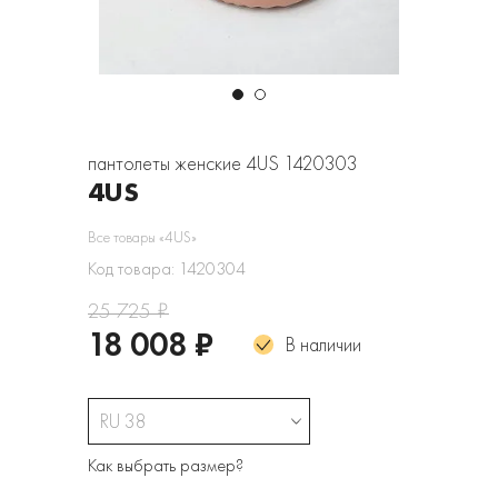
пантолеты женские 4US 1420303
4US
Все товары «4US»
Код товара: 1420304
25 725 ₽
18 008 ₽
В наличии
RU 38
Как выбрать размер?