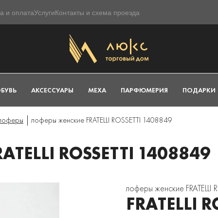
а и оплата
Услуги
Контакты и схема проезда
БУВЬ
АКСЕССУАРЫ
МЕХА
ПАРФЮМЕРИЯ
ПОДАРКИ
 лоферы
лоферы женские FRATELLI ROSSETTI 1408849
TELLI ROSSETTI 1408849
лоферы женские FRATELLI
FRATELLI R