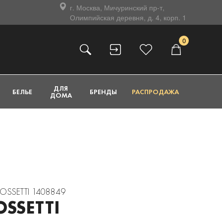
г. Москва, Мичуринский пр-т,
Олимпийская деревня, д. 4, корп. 1
0
ДЛЯ
БЕЛЬЕ
БРЕНДЫ
РАСПРОДАЖА
ДОМА
 ROSSETTI 1408849
OSSETTI