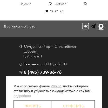
34000 ₽
38800 ₽
34000 ₽
Доставка и оплата
Мичуринский пр-т, Олимпийская
деревня,
д. 4, корп. 1
Ежедневно с 11.00 до 21.00
8 (495) 739-86-76
О компании
Услуги
Мы используем файлы
cookie
, чтобы собирать
статистику и улучшать взаимодействие с сайтом.
Контакты и схема проезда
Наши преимущества
подробнее
Программа лояльности
Новости и акции
Партнерские программы
Конфиденциальность
ПРИНЯТЬ
ОТКЛОНИТЬ