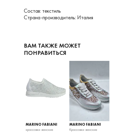
Состав: текстиль
Страна-производитель: Италия
ВАМ ТАКЖЕ МОЖЕТ
ПОНРАВИТЬСЯ
ABIANI
MARINO FABIANI
MARINO FABIANI
MARINO FA
енские
кроссовки женские
Кроссовки женские
кроссовки жен