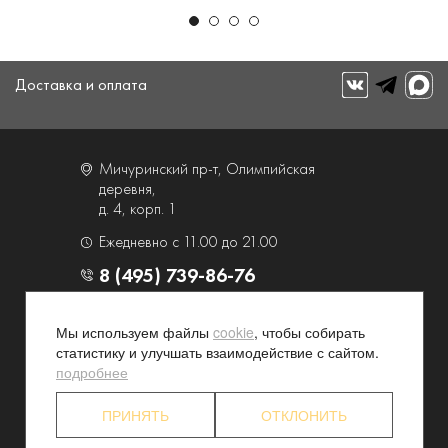
Доставка и оплата
Мичуринский пр-т, Олимпийская
деревня,
д. 4, корп. 1
Ежедневно с 11.00 до 21.00
8 (495) 739-86-76
О компании
Услуги
Мы используем файлы
cookie
, чтобы собирать
статистику и улучшать взаимодействие с сайтом.
Контакты и схема проезда
Наши преимущества
подробнее
Программа лояльности
Новости и акции
Партнерские программы
Конфиденциальность
ПРИНЯТЬ
ОТКЛОНИТЬ
Акционерам