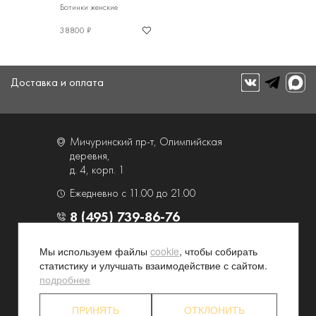
Ботинки женские
38800 ₽
Доставка и оплата
Мичуринский пр-т, Олимпийская
деревня,
д. 4, корп. 1
Ежедневно с 11.00 до 21.00
8 (495) 739-86-76
Мы используем файлы
cookie
, чтобы собирать
О компании
Услуги
статистику и улучшать взаимодействие с сайтом.
Контакты и схема проезда
Наши преимущества
подробнее
Программа лояльности
Новости и акции
ПРИНЯТЬ
ОТКЛОНИТЬ
Партнерские программы
Конфиденциальность