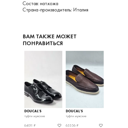
Состав: нат.кожа
Страна-производитель: Италия
ВАМ ТАКЖЕ МОЖЕТ
ПОНРАВИТЬСЯ
DOUCAL'S
DOUCAL'S
DOUCAL'S
кие
туфли мужские
туфли мужские
туфли мужские
64011 ₽
63356 ₽
62258 ₽