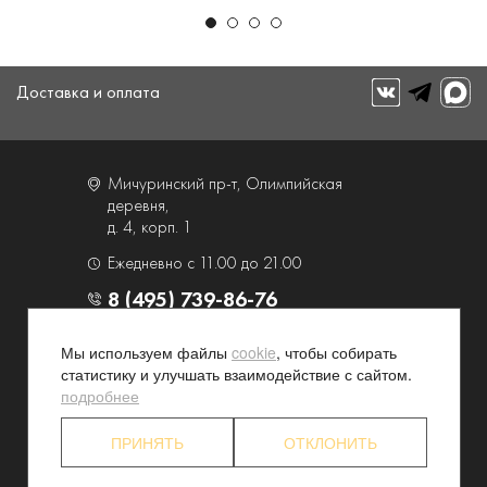
Доставка и оплата
Мичуринский пр-т, Олимпийская
деревня,
д. 4, корп. 1
Ежедневно с 11.00 до 21.00
8 (495) 739-86-76
Мы используем файлы
cookie
, чтобы собирать
О компании
Услуги
статистику и улучшать взаимодействие с сайтом.
Контакты и схема проезда
Наши преимущества
подробнее
Программа лояльности
Новости и акции
ПРИНЯТЬ
ОТКЛОНИТЬ
Партнерские программы
Конфиденциальность
Акционерам