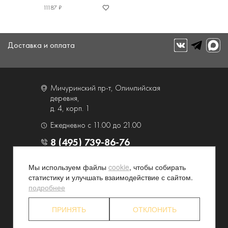
11187 ₽
Доставка и оплата
Мичуринский пр-т, Олимпийская
деревня,
д. 4, корп. 1
Ежедневно с 11.00 до 21.00
8 (495) 739-86-76
Мы используем файлы
cookie
, чтобы собирать
О компании
Услуги
статистику и улучшать взаимодействие с сайтом.
Контакты и схема проезда
Наши преимущества
подробнее
Программа лояльности
Новости и акции
ПРИНЯТЬ
ОТКЛОНИТЬ
Партнерские программы
Конфиденциальность
Акционерам