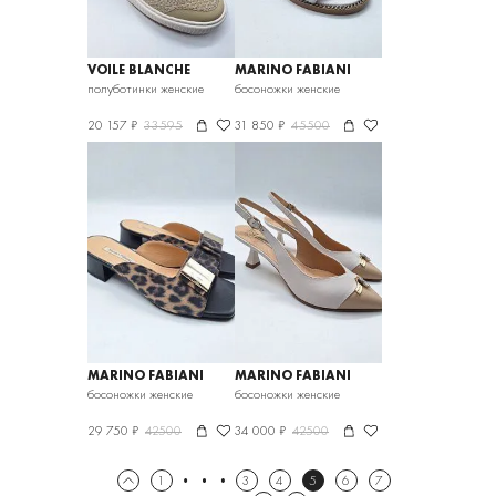
VOILE BLANCHE
MARINO FABIANI
полуботинки женские
босоножки женские
20 157 ₽
33595
31 850 ₽
45500
MARINO FABIANI
MARINO FABIANI
босоножки женские
босоножки женские
29 750 ₽
42500
34 000 ₽
42500
1
3
4
5
6
7