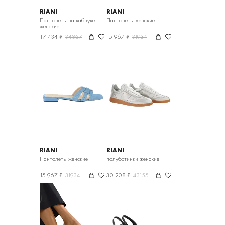
RIANI
RIANI
Пантолеты на каблуке
Пантолеты женские
женские
17 434 ₽
34867
15 967 ₽
31934
RIANI
RIANI
Пантолеты женские
полуботинки женские
15 967 ₽
31934
30 208 ₽
43155