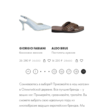
GIORGIO FABIANI
ALDO BRUE
босоножки женские
Пантолеты мужские
26 280 ₽
36500
14 230 ₽
28460
1
15
16
17
18
19
Сомневаетесь в выборе? Приезжайте в наш магазин
в Олимпийской деревне. Все лучшие бренды – у
ваших ног. Примеряйте, сравнивайте, трогайте. Вы
сможете выбрать свою идеальную пару из
многообразия ведущих европейских брендов. Мы