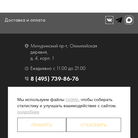
Доставка и оплата
Мичуринский пр-т, Олимпийская
деревня,
д. 4, корп. 1
Ежедневно с 11.00 до 21.00
8 (495) 739-86-76
О компании
Услуги
Мы используем файлы
cookie
, чтобы собирать
Контакты и схема проезда
Наши преимущества
статистику и улучшать взаимодействие с сайтом.
Программа лояльности
Новости и акции
подробнее
Партнерские программы
Конфиденциальность
ПРИНЯТЬ
ОТКЛОНИТЬ
Акционерам
Торговый дом "Люкс" 2026. Все права защищены