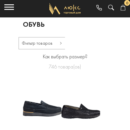
0
ОБУВЬ
Фильтр товаров
Как выбрать размер?
746
товара(ов)