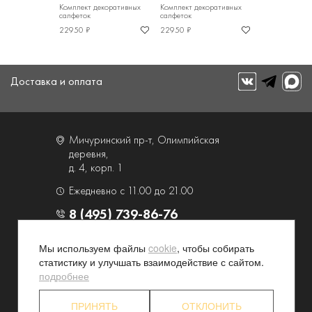
Комплект декоративных
Комплект декоративных
салфеток
салфеток
22950 ₽
22950 ₽
Доставка и оплата
Мичуринский пр-т, Олимпийская
деревня,
д. 4, корп. 1
Ежедневно с 11.00 до 21.00
8 (495) 739-86-76
Мы используем файлы
cookie
, чтобы собирать
О компании
Услуги
статистику и улучшать взаимодействие с сайтом.
Контакты и схема проезда
Наши преимущества
подробнее
Программа лояльности
Новости и акции
ПРИНЯТЬ
ОТКЛОНИТЬ
Партнерские программы
Конфиденциальность