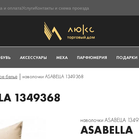
а и оплата
Услуги
Контакты и схема проезда
БУВЬ
АКСЕССУАРЫ
МЕХА
ПАРФЮМЕРИЯ
ПОДАРКИ
ое бельё
наволочки ASABELLA 1349368
A 1349368
наволочки ASABELLA 134
ASABELLA