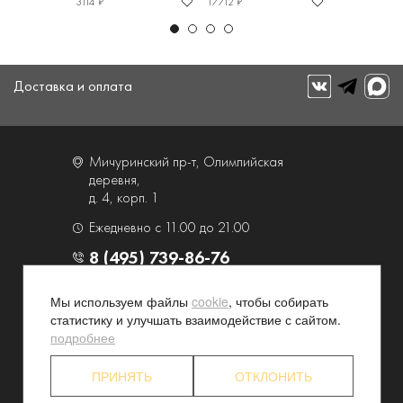
3114 ₽
17712 ₽
21870 ₽
Доставка и оплата
Мичуринский пр-т, Олимпийская
деревня,
д. 4, корп. 1
Ежедневно с 11.00 до 21.00
8 (495) 739-86-76
Мы используем файлы
cookie
, чтобы собирать
О компании
Услуги
статистику и улучшать взаимодействие с сайтом.
Контакты и схема проезда
Наши преимущества
подробнее
Программа лояльности
Новости и акции
ПРИНЯТЬ
ОТКЛОНИТЬ
Партнерские программы
Конфиденциальность
Акционерам