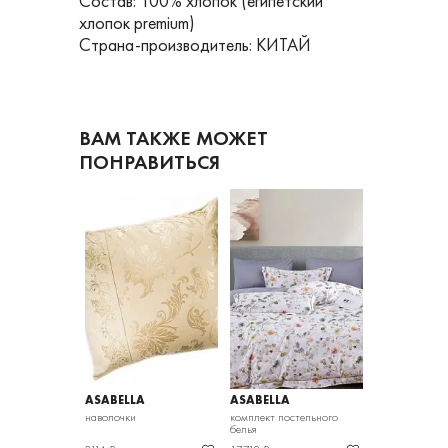
Состав: 100% хлопок (египетский
хлопок premium)
Страна-производитель: КИТАЙ
ВАМ ТАКЖЕ МОЖЕТ
ПОНРАВИТЬСЯ
ASABELLA
ASABELLA
ASABELLA
наволочки
комплект постельного
комплект пост
белья
белья