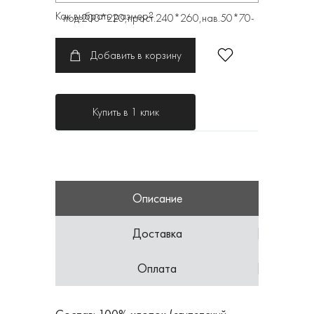
Как выбрать размер?
под.200*220,прост.240*260,нав.50*70-
2шт
Добавить в корзину
Купить в 1 клик
Описание
Доставка
Оплата