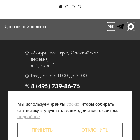
Доставка и оплата
Мичуринский пр-т, Олимпийская
деревня,
д. 4, корп. 1
Ежедневно с 11.00 до 21.00
8 (495) 739-86-76
О компании
Услуги
Мы используем файлы
cookie
, чтобы собирать
статистику и улучшать взаимодействие с сайтом.
Контакты и схема проезда
Наши преимущества
подробнее
Программа лояльности
Новости и акции
Партнерские программы
Конфиденциальность
ПРИНЯТЬ
ОТКЛОНИТЬ
Акционерам