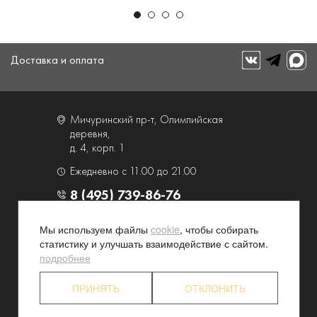
Доставка и оплата
Мичуринский пр-т, Олимпийская
деревня,
д. 4, корп. 1
Ежедневно с 11.00 до 21.00
8 (495) 739-86-76
Мы используем файлы
cookie
, чтобы собирать
О компании
Услуги
статистику и улучшать взаимодействие с сайтом.
Контакты и схема проезда
Наши преимущества
подробнее
Программа лояльности
Новости и акции
ПРИНЯТЬ
ОТКЛОНИТЬ
Партнерские программы
Конфиденциальность
Акционерам