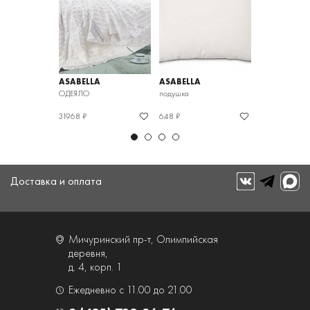
ASABELLA
ASABELLA
ASABELLA
ОДЕЯЛО
подушка
ОДЕЯЛО
31968 ₽
648 ₽
18036 ₽
Доставка и оплата
Мичуринский пр-т, Олимпийская
деревня,
д. 4, корп. 1
Ежедневно с 11.00 до 21.00