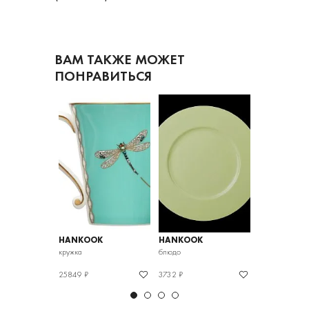
ВАМ ТАКЖЕ МОЖЕТ
ПОНРАВИТЬСЯ
K
HANKOOK
HANKOOK
HANKOOK
юдцем
кружка
блюдо
салатник
25849 ₽
3732 ₽
7772 ₽