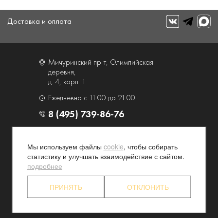
Доставка и оплата
Мичуринский пр-т, Олимпийская
деревня,
д. 4, корп. 1
Ежедневно с 11.00 до 21.00
8 (495) 739-86-76
О компании
Услуги
Мы используем файлы
cookie
, чтобы собирать
Контакты и схема проезда
Наши преимущества
статистику и улучшать взаимодействие с сайтом.
Программа лояльности
Новости и акции
подробнее
Партнерские программы
Конфиденциальность
ПРИНЯТЬ
ОТКЛОНИТЬ
Акционерам
Торговый дом "Люкс" 2026. Все права защищены