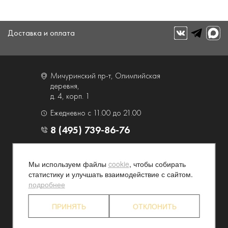
Доставка и оплата
Мичуринский пр-т, Олимпийская
деревня,
д. 4, корп. 1
Ежедневно с 11.00 до 21.00
8 (495) 739-86-76
О компании
Услуги
Мы используем файлы
cookie
, чтобы собирать
Контакты и схема проезда
Наши преимущества
статистику и улучшать взаимодействие с сайтом.
Программа лояльности
Новости и акции
подробнее
Партнерские программы
Конфиденциальность
ПРИНЯТЬ
ОТКЛОНИТЬ
Акционерам
Торговый дом "Люкс" 2026. Все права защищены