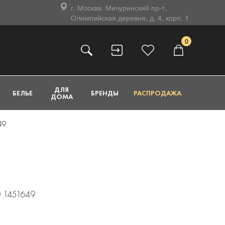
г. Москва, Мичуринский пр-т,
Олимпийская деревня, д. 4, корп. 1
0
ДЛЯ
БЕЛЬЕ
БРЕНДЫ
РАСПРОДАЖА
ДОМА
49
O 1451649