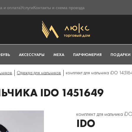
а и оплата
Услуги
Контакты и схема проезда
БУВЬ
АКСЕССУАРЫ
МЕХА
ПАРФЮМЕРИЯ
ПОДАРКИ
ьчиков
Одежда для мальчиков
комплект для мальчика iDO 14516
ЧИКА IDO 1451649
комплект для мальчика iD
IDO