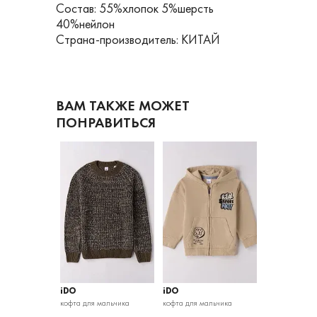
Состав: 55%хлопок 5%шерсть
40%нейлон
Страна-производитель: КИТАЙ
ВАМ ТАКЖЕ МОЖЕТ
ПОНРАВИТЬСЯ
iDO
iDO
iDO
альчика
кофта для мальчика
кофта для мальчика
кофта для мал