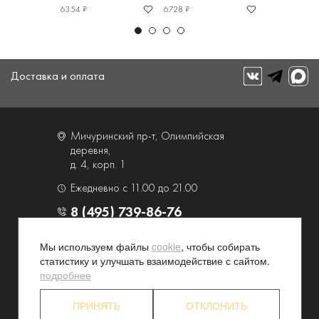
6354 ₽
6728 ₽
2162 ₽
Доставка и оплата
Мичуринский пр-т, Олимпийская
деревня,
д. 4, корп. 1
Ежедневно с 11.00 до 21.00
8 (495) 739-86-76
Мы используем файлы
cookie
, чтобы собирать
О компании
Услуги
статистику и улучшать взаимодействие с сайтом.
Контакты и схема проезда
Наши преимущества
подробнее
Программа лояльности
Новости и акции
ПРИНЯТЬ
ОТКЛОНИТЬ
Партнерские программы
Конфиденциальность