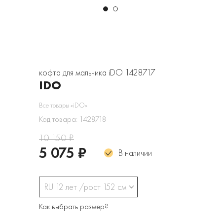
кофта для мальчика iDO 1428717
IDO
Все товары «iDO»
Код товара: 1428718
10 150 ₽
5 075 ₽
В наличии
RU 12 лет /рост 152 см
Как выбрать размер?