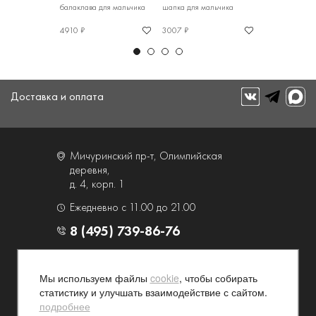
ля мальчика
балаклава для мальчика
шапка для мальчика
шапка для мал
4910 ₽
3007 ₽
3352 ₽
Доставка и оплата
Мичуринский пр-т, Олимпийская
деревня,
д. 4, корп. 1
Ежедневно с 11.00 до 21.00
8 (495) 739-86-76
О компании
Услуги
Мы используем файлы
cookie
, чтобы собирать
Контакты и схема проезда
Наши преимущества
статистику и улучшать взаимодействие с сайтом.
Программа лояльности
Новости и акции
подробнее