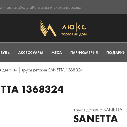
а и оплата
Услуги
Контакты и схема проезда
БУВЬ
АКСЕССУАРЫ
МЕХА
ПАРФЮМЕРИЯ
ПОДАРКИ
я девочек
трусы детские SANETTA 1368324
TTA 1368324
трусы детские SANETTA 
SANETTA