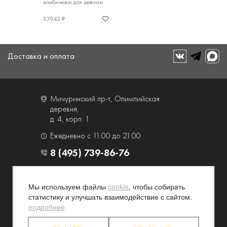
комбинезон для девочки
33942 ₽
Доставка и оплата
Мичуринский пр-т, Олимпийская
деревня,
д. 4, корп. 1
Ежедневно с 11.00 до 21.00
8 (495) 739-86-76
О компании
Услуги
Мы используем файлы
cookie
, чтобы собирать
Контакты и схема проезда
Наши преимущества
статистику и улучшать взаимодействие с сайтом.
Программа лояльности
Новости и акции
подробнее
Партнерские программы
Конфиденциальность