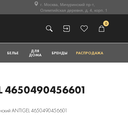
г. Москва, Мичуринский пр-т,
Олимпийская деревня, д. 4, корп. 1
0
ДЛЯ
БЕЛЬЕ
БРЕНДЫ
РАСПРОДАЖА
ДОМА
 4650490456601
женский ANTIGEL 4650490456601