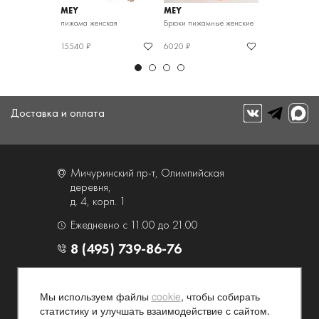
MEY
MEY
MEY
мные женские
пижама женская
Брюки пижамные женские
Брюки пижамн
15540 ₽
6020 ₽
10850 ₽
Доставка и оплата
Мичуринский пр-т, Олимпийская
деревня,
д. 4, корп. 1
Ежедневно с 11.00 до 21.00
8 (495) 739-86-76
О компании
Услуги
Мы используем файлы
cookie
, чтобы собирать
Контакты и схема проезда
Наши преимущества
статистику и улучшать взаимодействие с сайтом.