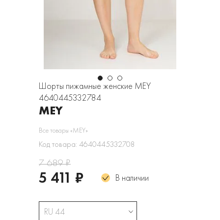
Шорты пижамные женские MEY
4640445332784
MEY
Все товары «MEY»
Код товара: 4640445332708
7 689 ₽
5 411 ₽
В наличии
RU 44