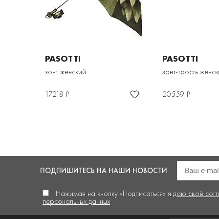
PASOTTI
PASOTTI
зонт женский
зонт-трость женс
17218 ₽
20559 ₽
ПОДПИШИТЕСЬ
НА НАШИ НОВОСТИ
Нажимая на кнопку «Подписаться» я
даю своё сог
персональных данных