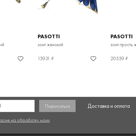
PASOTTI
PASOTTI
кий
зонт женский
зонт-трость 
15931 ₽
20559 ₽
Доставка и оплата
ласие на обработку моих