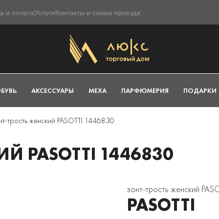
а и оплата
Услуги
Контакты и схема проезда
БУВЬ
АКСЕССУАРЫ
МЕХА
ПАРФЮМЕРИЯ
ПОДАРКИ
нт-трость женский PASOTTI 1446830
Й PASOTTI 1446830
зонт-трость женский PAS
PASOTTI