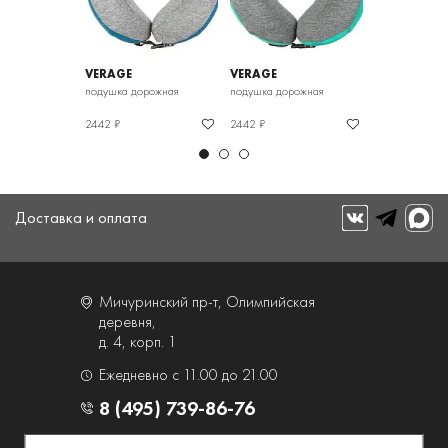
VERAGE
VERAGE
VERAGE
рожная
подушка дорожная
подушка дорожная
подушка доро
2442 ₽
2442 ₽
2442 ₽
Доставка и оплата
Мичуринский пр-т, Олимпийская
деревня,
д. 4, корп. 1
Ежедневно с 11.00 до 21.00
8 (495) 739-86-76