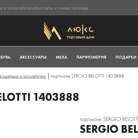
а и оплата
Услуги
Контакты и схема проезда
БУВЬ
АКСЕССУАРЫ
МЕХА
ПАРФЮМЕРИЯ
ПОДАРКИ
кошельки и косметички
портмоне SERGIO BELOTTI 1403888
LOTTI 1403888
портмоне SERGIO BELOTT
SERGIO BE