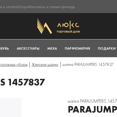
а и оплата
Услуги
Контакты и схема проезда
БУВЬ
АКСЕССУАРЫ
МЕХА
ПАРФЮМЕРИЯ
ПОДАРКИ
головные уборы
Женские шапки
шапка PARAJUMPERS 1457837
 1457837
шапка PARAJUMPERS 145
PARAJUMP