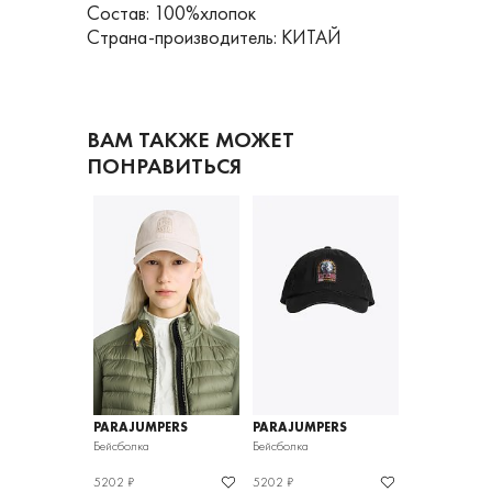
Состав: 100%хлопок
Страна-производитель: КИТАЙ
ВАМ ТАКЖЕ МОЖЕТ
ПОНРАВИТЬСЯ
PERS
PARAJUMPERS
PARAJUMPERS
PARAJUMPE
Бейсболка
Бейсболка
Бейсболка
5202 ₽
5202 ₽
7048 ₽