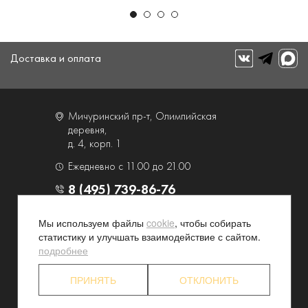
Доставка и оплата
Мичуринский пр-т, Олимпийская
деревня,
д. 4, корп. 1
Ежедневно с 11.00 до 21.00
8 (495) 739-86-76
Мы используем файлы
cookie
, чтобы собирать
О компании
Услуги
статистику и улучшать взаимодействие с сайтом.
Контакты и схема проезда
Наши преимущества
подробнее
Программа лояльности
Новости и акции
ПРИНЯТЬ
ОТКЛОНИТЬ
Партнерские программы
Конфиденциальность
Акционерам