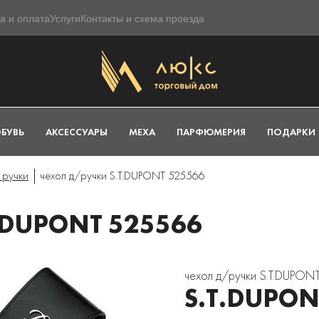
а и оплата
Услуги
Контакты и схема проезда
БУВЬ
АКСЕССУАРЫ
МЕХА
ПАРФЮМЕРИЯ
ПОДАРКИ
 ручки
чехол д/ручки S.T.DUPONT 525566
.DUPONT 525566
чехол д/ручки S.T.DUPON
S.T.DUPON