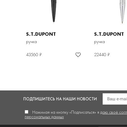
S.T.DUPONT
S.T.DUPONT
ручка
ручка
43560 ₽
22440 ₽
ПОДПИШИТЕСЬ
НА НАШИ НОВОСТИ
Нажимая на кнопку «Подписаться» я
даю своё сог
персональных данных