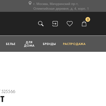
г. Москва, Мичуринский пр-т,
Олимпийская деревня, д. 4, корп. 1
0
ДЛЯ
БЕЛЬЕ
БРЕНДЫ
РАСПРОДАЖА
ДОМА
T 525566
T