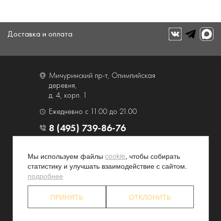
Доставка и оплата
Мичуринский пр-т, Олимпийская
деревня,
д. 4, корп. 1
Ежедневно с 11.00 до 21.00
8 (495) 739-86-76
О компании
Услуги
Мы используем файлы
cookie
, чтобы собирать
статистику и улучшать взаимодействие с сайтом.
Контакты и схема проезда
Наши преимущества
подробнее
Программа лояльности
Новости и акции
Партнерские программы
Конфиденциальность
ПРИНЯТЬ
ОТКЛОНИТЬ
Акционерам