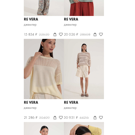
RE VERA
RE VERA
джемпер
джемпер
15 834 ₽
22620
20 026 ₽
28608
RE VERA
RE VERA
джемпер
джемпер
21 286 ₽
30409
30 951 ₽
44216