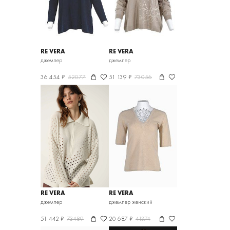
RE VERA
RE VERA
джемпер
джемпер
36 454 ₽
52077
51 139 ₽
73056
RE VERA
RE VERA
джемпер
джемпер женский
51 442 ₽
73489
20 687 ₽
41374