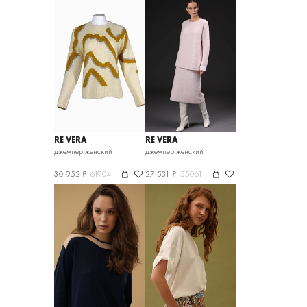
RE VERA
RE VERA
джемпер женский
джемпер женский
30 952 ₽
61904
27 531 ₽
55061