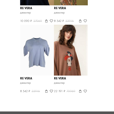
RE VERA
RE VERA
джемпер
джемпер
10 090 ₽
27069
8 542 ₽
22916
RE VERA
RE VERA
джемпер
джемпер
8 542 ₽
22916
22 191 ₽
73969