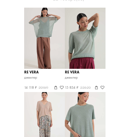
RE VERA
RE VERA
джемпер
джемпер
14 118 ₽
20169
15 834 ₽
22620