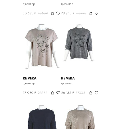
джемпер
джемпер
30 525 ₽
43607
78 943 ₽
112775
RE VERA
RE VERA
джемпер
джемпер
17 980 ₽
25685
26 135 ₽
37335