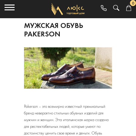
0
МУЖСКАЯ ОБУВЬ
PAKERSON
Pakerson – это всемирно известный премиальный
бренд невероятно стильных обувных изделий для
мужчин и женщин. Эта итальянская марка создана
для респектабельных людей, которые умеют по
достоинству ценить свое время и деньги. Обувь