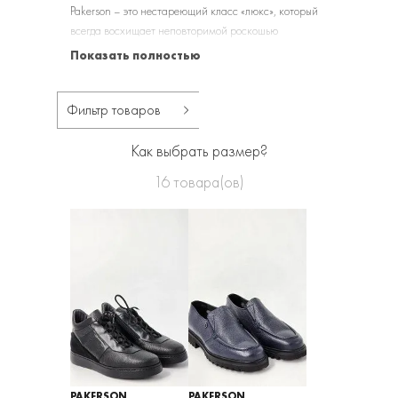
Pakerson – это нестареющий класс «люкс», который
всегда восхищает неповторимой роскошью
натуральных материалов и изысканностью
Показать полностью
представленного модельного ряда.
Фильтр товаров
Как выбрать размер?
16
товара(ов)
PAKERSON
PAKERSON