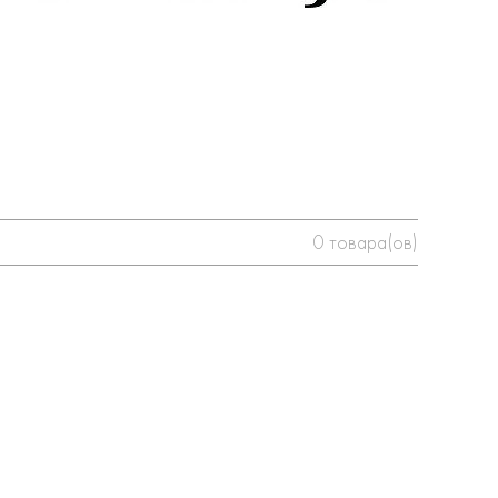
0
товара(ов)