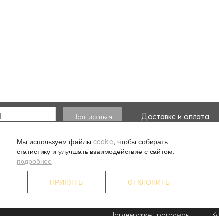
Доставка и оплата
ласие на обработку моих
Мы используем файлы
cookie
, чтобы собирать
статистику и улучшать взаимодействие с сайтом.
подробнее
ПРИНЯТЬ
ОТКЛОНИТЬ
. 1
О компании
Ус
Наши преимущества
П
Партнерские программы
К