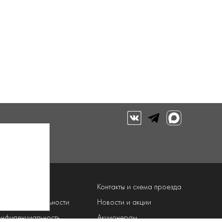
луги
Контакты и схема проезда
рограмма лояльности
Новости и акции
онфиденциальность
Акционерам