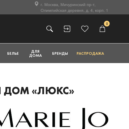
г. Москва, Мичуринский пр-т,
Олимпийская деревня, д. 4, корп. 1
0
ДЛЯ
БЕЛЬЕ
БРЕНДЫ
РАСПРОДАЖА
ДОМА
ЫЙ ДОМ «ЛЮКС»