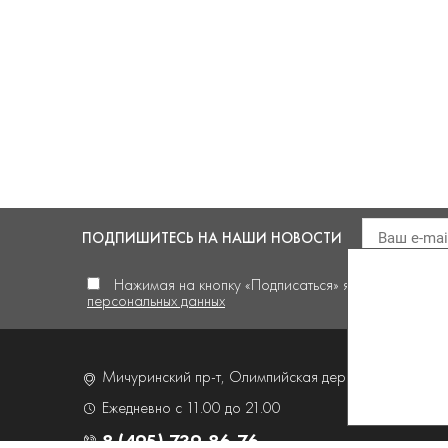
ПОДПИШИТЕСЬ
НА НАШИ НОВОСТИ
Нажимая на кнопку «Подписаться» я
даю своё сог
персональных данных
Мичуринский пр-т, Олимпийская деревня,
д. 4, корп
Ежедневно с 11.00 до 21.00
8 (495) 739-86-76