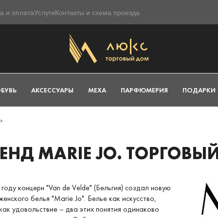
а и оплата
Услуги
Контакты и схема проезда
БУВЬ
АКСЕССУАРЫ
МЕХА
ПАРФЮМЕРИЯ
ПОДАРКИ
»
ЕНД MARIE JO. ТОРГОВ
 году концерн "Van de Velde" (Бельгия) создал новую
женского белья "Marie Jo". Белье как искусство,
как удовольствие – два этих понятия одинаково