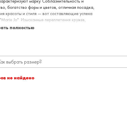
характеризуют марку. Соблазнительность и
во, богатство форм и цветов, отличная посадка,
ия красоты и стиля — вот составляющие успеха
"Marie Jo". Изысканные переплетения кружев,
ния дорогих тканей, новаторские дизайнерские
зать полностью
я приведут Вас в мир истинной женственности, в
лья "Marie Jo".
Как выбрать размер?
ров не найдено