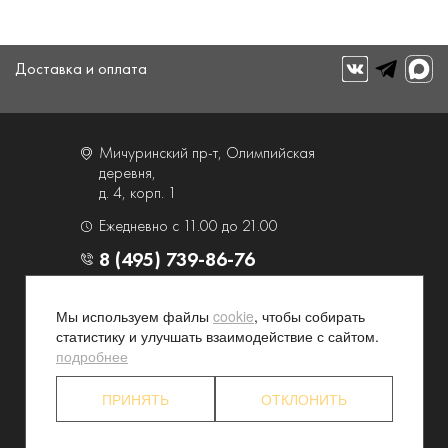
Доставка и оплата
Мичуринский пр-т, Олимпийская
деревня,
д. 4, корп. 1
Ежедневно с 11.00 до 21.00
8 (495) 739-86-76
О компании
Услуги
Мы используем файлы
cookie
, чтобы собирать
статистику и улучшать взаимодействие с сайтом.
Контакты и схема проезда
Наши преимущества
подробнее
Программа лояльности
Новости и акции
Партнерские программы
Конфиденциальность
ПРИНЯТЬ
ОТКЛОНИТЬ
Акционерам