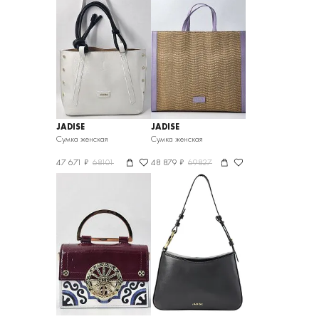
JADISE
JADISE
Сумка женская
Сумка женская
47 671 ₽
68101
48 879 ₽
69827