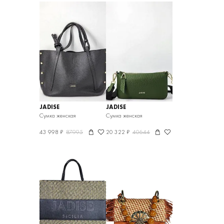
JADISE
JADISE
Сумка женская
Сумка женская
43 998 ₽
87995
20 322 ₽
40644