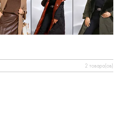
2
товара(ов)