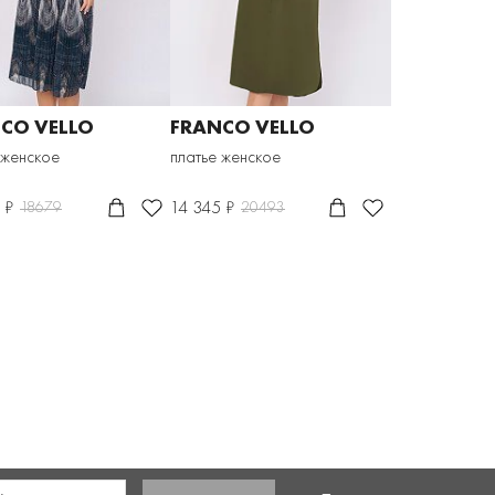
CO VELLO
FRANCO VELLO
 женское
платье женское
 ₽
14 345 ₽
18679
20493