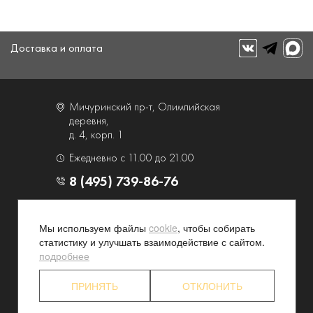
Доставка и оплата
Мичуринский пр-т, Олимпийская
деревня,
д. 4, корп. 1
Ежедневно с 11.00 до 21.00
8 (495) 739-86-76
О компании
Услуги
Мы используем файлы
cookie
, чтобы собирать
Контакты и схема проезда
Наши преимущества
статистику и улучшать взаимодействие с сайтом.
Программа лояльности
Новости и акции
подробнее
Партнерские программы
Конфиденциальность
ПРИНЯТЬ
ОТКЛОНИТЬ
Акционерам